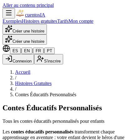
Aller au contenu principal
cuentos
IA
Exemples
Histoires gratuites
Tarifs
Mon compte
Créer une histoire
Créer une histoire
|
|
|
ES
EN
FR
PT
Connexion
S'inscrire
Accueil
/
Histoires Gratuites
/
Contes Éducatifs Personnalisés
Contes Éducatifs Personnalisés
Tous les contes éducatifs personnalisés pour enfants
Les
contes éducatifs personnalisés
transforment chaque
apprentissage en aventure : votre enfant devient le héros d'une