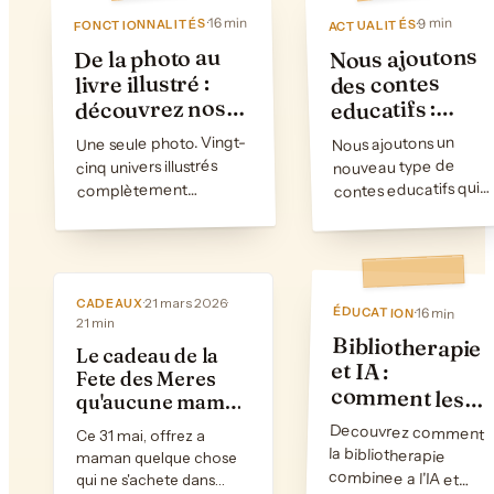
16 min
9 min
·
·
FONCTIONNALITÉS
ACTUALITÉS
Nous ajoutons
De la photo au
des contes
livre illustré :
découvrez nos
educatifs :
apprendre en
25 styles
Une seule photo. Vingt-
Nous ajoutons un
racontant des
d'illustration |
nouveau type de
cinq univers illustrés
histoires
CuentosIA
contes educatifs qui
complètement
combinent narration
différents. Explorez
et apprentissage,
chaque style artistique
renforcant la
disponible sur
comprehension, la
CuentosIA et trouvez
celui qui fera briller les
·
21 mars 2026
·
memoire et la
CADEAUX
ÉDUCATION
·
16 min
21 min
yeux de votre enfant.
motivation des
Bibliotherapie
comment les
histoires
personnalisees
aident les
enfants a
surmonter
enfants.
Le cadeau de la
et IA :
Fete des Meres
qu'aucune maman
n'attend (et que
Decouvrez comment
la bibliotherapie
combinee a l'IA et
aux histoires
personnalisees aide
les enfants a gerer
l'anxiete, les
changements
difficiles et les
nouvelles etapes de
Ce 31 mai, offrez a
toutes gardent
maman quelque chose
pour toujours)
qui ne s'achete dans