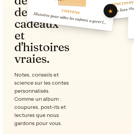
de contes,
FONCTIONN
De la photo au livre ill
de
★
CONSEILS
Histoires pour aider les enfants a gerer l…
cadeaux
et
d'histoires
vraies.
Notes, conseils et
science sur les contes
personnalisés.
Comme un album :
coupures, post-its et
lectures que nous
gardons pour vous.