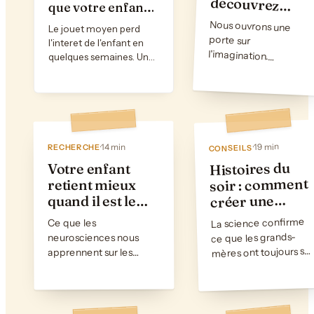
en PDF, livre audio ou
que votre enfant
livre imprime.
relira 100 fois :
Nous ouvrons une
porte sur
l'imagination.
Decouvrez notre
nouvelle section
dediee aux recits qui
defient la realite et
eveillent la curiosite
des lecteurs de tous
Le jouet moyen perd
pourquoi une
l'interet de l'enfant en
adultes
histoire
quelques semaines. Une
personnalisee
histoire personnalisee
surpasse
ou il est le heros se relit
n'importe quel
pendant des annees. La
jouet
psychologie explique
pourquoi.
19 min
14 min
·
·
RECHERCHE
CONSEILS
ages.
Histoires du
Votre enfant
soir : comment
retient mieux
créer une
quand il est le
routine de
heros de
La science confirme
Ce que les
sommeil qui
l'histoire
ce que les grands-
neurosciences nous
fonctionne
mères ont toujours su
apprennent sur les
vraiment
: une histoire avant de
histoires personnalisees
dormir est l'un des
et le developpement
outils les plus
de l'enfant. Des etudes
efficaces pour aider
reelles montrent que