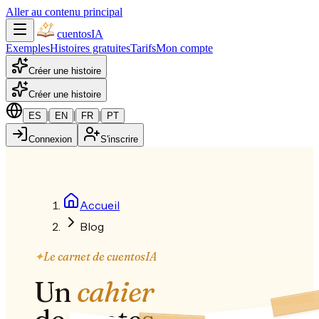
Aller au contenu principal
cuentos
IA
Exemples
Histoires gratuites
Tarifs
Mon compte
Créer une histoire
Créer une histoire
|
|
|
ES
EN
FR
PT
Connexion
S'inscrire
Accueil
Blog
✦
Le carnet de cuentosIA
Un
cahier