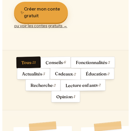
Créer mon conte
✨
gratuit
ou voir les contes gratuits
→
Conseils
Tous
Fonctionnalités
6
21
·
·
3
·
Cadeaux
Actualités
Éducation
2
·
·
3
·
2
Lecture enfants
Recherche
2
·
·
2
Opinion
·
1