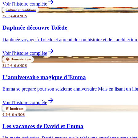
Voir l'histoire complète
Culture et traditions
25 P
4-8 ANOS
Daphnée découvre Tolède
Daphnée voyage à Tolede et aprend de son histoire et de l architectur
Voir l'histoire complète
😂 Humoristique
21 P
3-6 ANOS
L’anniversaire magique d’Emma
Emma se prepare pour son seizieme anniversaire Mais en lisant un libr
Voir l'histoire complète
🥂 Inspirant
0 P
3-6 ANOS
Les vacances de David et Emma