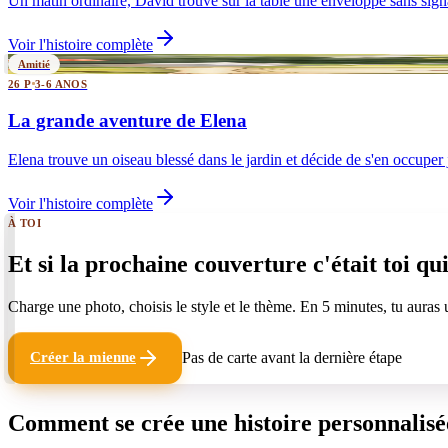
Un matin ordinaire, David trouve sur la table une enveloppe sans signa
Voir l'histoire complète
Amitié
26 P
3-6 ANOS
La grande aventure de Elena
Elena trouve un oiseau blessé dans le jardin et décide de s'en occuper ju
Voir l'histoire complète
À TOI
Et si la prochaine couverture
c'était toi qu
Charge une photo, choisis le style et le thème. En 5 minutes, tu auras
Pas de carte avant la dernière étape
Créer la mienne
Comment se crée une histoire personnalisé