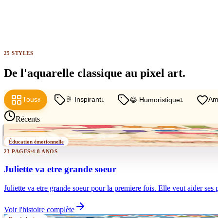
25 STYLES
De l'aquarelle classique au pixel art
.
Aquarelle
Animation 3D
Fantaisie Japonaise
Conte Classique
Rêves de Lune
Bande Dessinee
Illustration Numerique
Découpages de Papier
Peluche et Coton
Crayon de Couleur
Safari d'Encre
Monde de Blocs
Design Plat
Pop Art
Pixel Quest
Art Populaire
Photo Fantastique
Huile Impressionniste
Roman Graphique
Néon Urbain
Théâtre d'Ombres
Encre Orientale
À colorier
Pâte à modeler
Feutre
Tous
🥂 Inspirant
Ami
😂 Humoristique
8
1
1
Récents
À la une
Éducation émotionnelle
23 PAGES
4-8 ANOS
Juliette va etre grande soeur
Juliette va etre grande soeur pour la premiere fois. Elle veut aider ses
Voir l'histoire complète