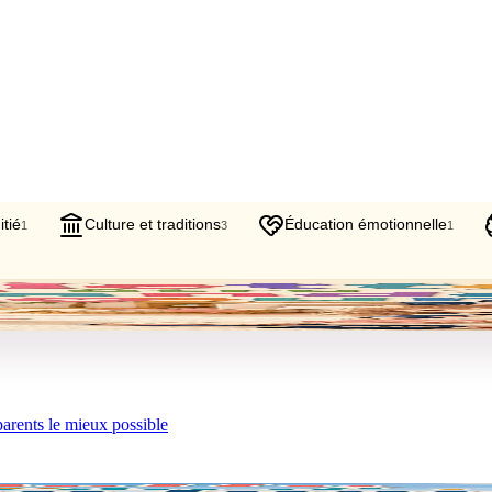
tié
Culture et traditions
Éducation émotionnelle
1
3
1
 parents le mieux possible