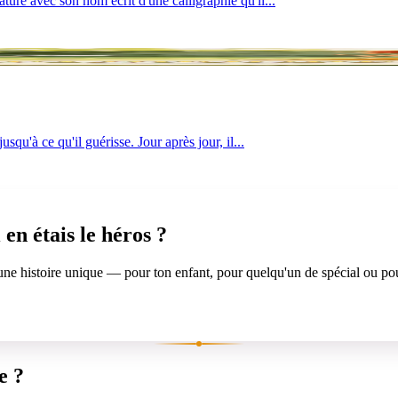
ture avec son nom écrit d'une calligraphie qu'il...
squ'à ce qu'il guérisse. Jour après jour, il...
i en étais le héros
?
 une histoire unique — pour ton enfant, pour quelqu'un de spécial ou pou
e ?