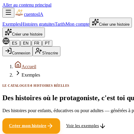
Aller au contenu principal
cuentos
IA
Exemples
Histoires gratuites
Tarifs
Mon compte
Créer une histoire
Créer une histoire
|
|
|
ES
EN
FR
PT
Connexion
S'inscrire
Accueil
Exemples
LE CATALOGUE
8 HISTOIRES RÉELLES
Des histoires où
le protagoniste, c'est toi qu
Des histoires pour enfants, éducatives ou pour adultes — générées à par
Créer mon histoire
Voir les exemples