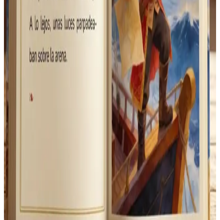
Empieza tu primer cuento gratis
→
Sin tarjeta · Tu foto se elimina tras crear la ilustración
•
Listo en unos
5 minutos
Acto 1 · Tu foto
Leo, 6 años
Sube una foto
la que tengas a mano
Acto 2 · Se transforma
Con el estilo del cuento
misma cara, mundo ilustrado
Acto 3 · Su cuento
Para leer, escuchar o imprimir
del papel a la pantalla