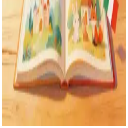
PDF al instante o libro físico
Descarga en PDF en segundos, o pide un libro impreso de calidad
profesional que durará para siempre.
Ver el libro físico
Para todas las edades
Cuentos infantiles, educativos alineados con el currículo escolar,
historias para parejas y regalos para amigos.
Edita cuando quieras
¿Quieres cambiar algo? Modifica ilustraciones, texto o personajes
sin empezar de cero.
Traduce tu cuento a otros idiomas
Disponible en 10 idiomas: español, inglés, francés, portugués,
alemán, italiano, neerlandés, catalán, euskera y gallego. Cada
traducción incluye texto adaptado y una nueva portada
personalizada.