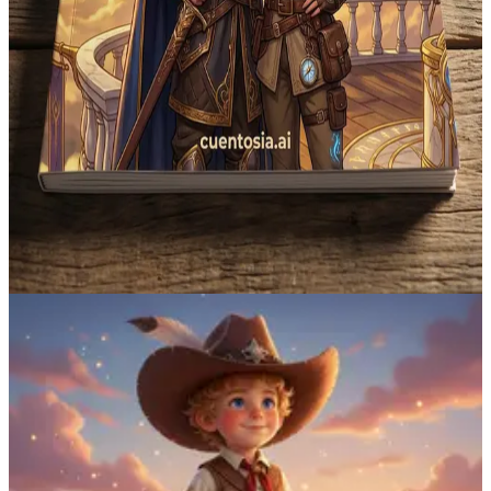
Educativo
Aprende jugando con cuentos que enseñan valores, emociones,
matemáticas y mucho más.
Explorar cuentos educativos
→
+12
Nº 3
Jóvenes y adultos
Narrativa
Historias más elaboradas para lectores mayores. Aventuras, misterio
y emociones profundas.
Explorar cuentos para adultos
→
02
El mismo protagonista
Una misma cara,
infinitas aventuras.
Cada cuento transforma a tu peque en un personaje nuevo. El
mismo niño, esta vez capitán. Mañana, mago. La semana que viene,
astronauta.