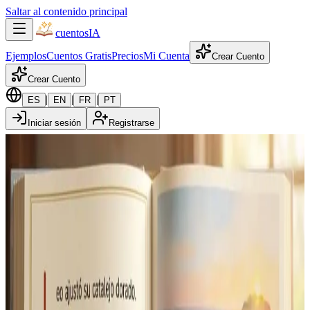
Saltar al contenido principal
cuentos
IA
Ejemplos
Cuentos Gratis
Precios
Mi Cuenta
Crear Cuento
Crear Cuento
|
|
|
ES
EN
FR
PT
Iniciar sesión
Registrarse
Érase una vez…
Convierte a tus
personas favoritas
en
protagonistas de un
cuento ilustrado