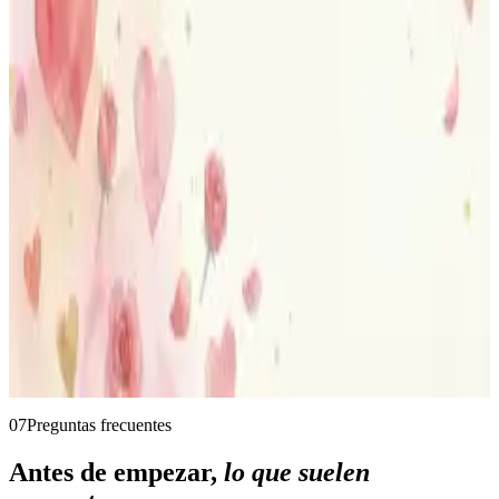
Familia y amistad
Incluye a hermanos, abuelos, mascotas o amigos en la misma
historia.
San Valentín
Sorprende a tu pareja con un cuento romántico donde ambos sois los
protagonistas.
07
Preguntas frecuentes
Antes de empezar,
lo que suelen