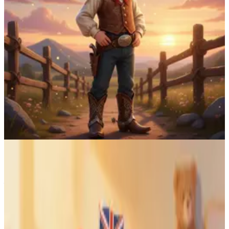
Superhéroe
Misión: salvar el barrio
Astronauta
Caballero
Mago
Detective
Ninja
Vaquero
Trailer
Tutorial
03
Qué lo hace único
No es otro cuento ilustrado.
Es el suyo.
Ocho cosas que no encontrarás en otro cuento personalizado.
Tu foto se convierte en ilustración