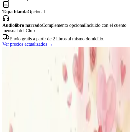
Tapa blanda
Opcional
Audiolibro narrado
Complemento opcional
Incluido con el cuento
mensual del Club
Envío gratis a partir de 2 libros al mismo domicilio.
Ver precios actualizados
→
06
Motivos para regalar
Un cuento ilustrado
para cualquier ocasión.
Cumpleaños, aniversarios, San Valentín, jubilaciones… cualquier
momento es bueno para convertir a alguien en protagonista de su
propio cuento.