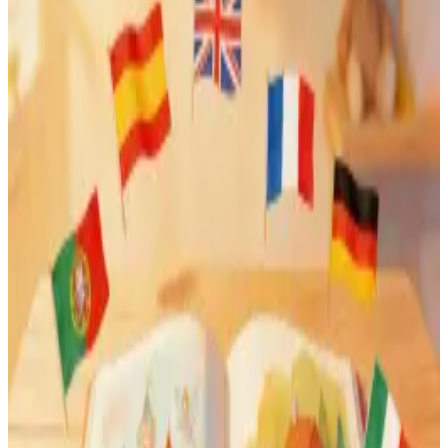
No usamos avatares genéricos. Sube tu foto real y la transformamos
en una ilustración única de cuento.
Ver estilos disponibles
→
Aventuras con tus personajes favoritos
Blancanieves, Pinocho, el rey Arturo... Tu hijo/a puede vivir
aventuras junto a los personajes de cuento que más le gusten.
Ver personajes disponibles
→
Tú controlas cada detalle
Edita el texto de la historia, cambia las fotos, ajusta cada página
hasta que sea exactamente como lo imaginas.
Escúchalo como audiolibro
Cuando termines tu cuento, puedes añadir un audiolibro narrado con
voz profesional. Lo recibirás en MP3 para escucharlo cuando
quieras.