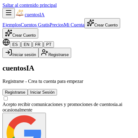
Saltar al contenido principal
cuentos
IA
Ejemplos
Cuentos Gratis
Precios
Mi Cuenta
Crear Cuento
Crear Cuento
|
|
|
ES
EN
FR
PT
Iniciar sesión
Registrarse
cuentosIA
Registrarse
-
Crea tu cuenta para empezar
Registrarse
Iniciar Sesión
Acepto recibir comunicaciones y promociones de cuentosia.ai
ocasionalmente