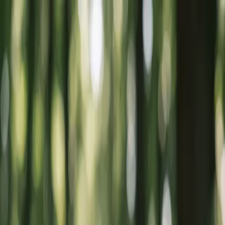
Ir para o conteudo principal
cuentos
IA
Exemplos
Contos Grátis
Preços
A Minha Conta
Criar Conto
Criar Conto
|
|
|
ES
EN
FR
PT
Iniciar sessão
Registar
Inicio
Blog
Historias ganham vida: apresentamos a nossa secao para
jovens e adultos
Historias ganham vida: apresentamos a
nossa secao para jovens e adultos