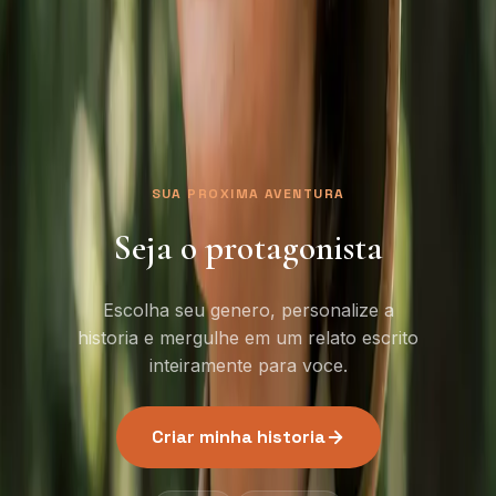
Para quem nunca parou de acreditar que existe
algo alem do visivel.
SUA PROXIMA AVENTURA
Seja o protagonista
Escolha seu genero, personalize a
historia e mergulhe em um relato escrito
inteiramente para voce.
Criar minha historia