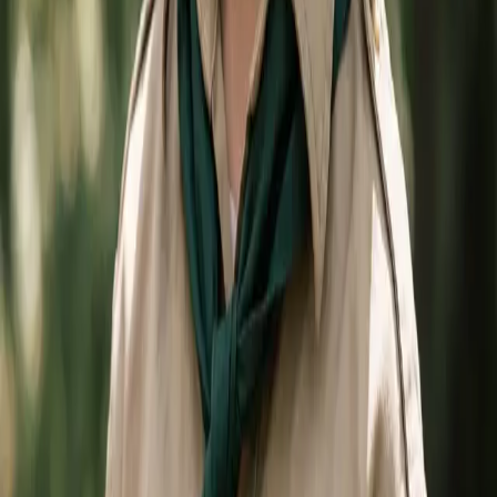
personalizadas com controle total, livro
impresso e audiolivro
O CuentosIA esta agora disponivel em portugues. Crie
historias personalizadas com as suas fotos, edite cada detalhe
e receba como PDF, livro impresso ou audiolivro.
21 de março, 2026
4 min de leitura
25 estilos de ilustracao para a sua historia
personalizada | CuentosIA
Descubra os 25 estilos de ilustracao do CuentosIA: aquarela,
animacao 3D, fantasia japonesa, pixel art, oleo impressionista
e muito mais.
20 de maio, 2026
15 min de leitura
Voltar ao blog
Cria o teu próprio conto personalizado
cuentos
IA