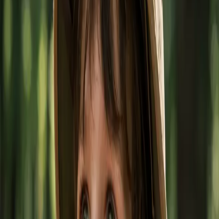
Hoje abrimos oficialmente nossa
secao de
Jovens e Adultos
. Historias que prendem, que
incomodam e que lembram por que voce se
apaixonou pela leitura. E porque isso e
Cuentosia.ai, voce e o protagonista.
"
A literatura e o unico lugar onde se pode
viver mil vidas antes do cafe da manha — e
voltar para a propria mais inteiro do que
ao partir.