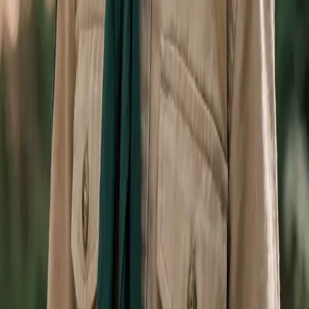
Contos grátis
Exemplos
Blog
Empresa
Quem somos
Contacto
FAQ
Legal
Aviso legal
Política de privacidade
Política de cookies
Termos e condições
Exclusão de dados
© CuentosIA 2026 — Histórias únicas para pessoas únicas
Utilizamos cookies necessárias para o funcionamento de cuentosia.ai
e, com a tua autorização, cookies de medição e publicidade para
melhorar a experiência e medir as nossas campanhas.
Mais
informação