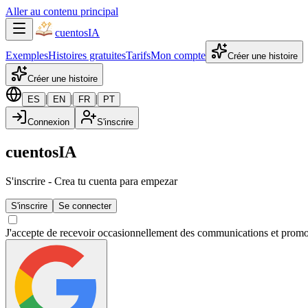
Aller au contenu principal
cuentos
IA
Exemples
Histoires gratuites
Tarifs
Mon compte
Créer une histoire
Créer une histoire
|
|
|
ES
EN
FR
PT
Connexion
S'inscrire
cuentosIA
S'inscrire
-
Crea tu cuenta para empezar
S'inscrire
Se connecter
J'accepte de recevoir occasionnellement des communications et promot