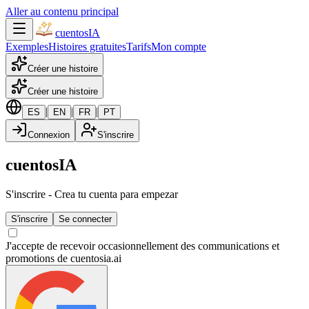
Aller au contenu principal
cuentos
IA
Exemples
Histoires gratuites
Tarifs
Mon compte
Créer une histoire
Créer une histoire
|
|
|
ES
EN
FR
PT
Connexion
S'inscrire
cuentosIA
S'inscrire
-
Crea tu cuenta para empezar
S'inscrire
Se connecter
J'accepte de recevoir occasionnellement des communications et
promotions de cuentosia.ai